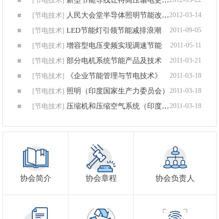
新型节能导线让特高压输电更经济
[节电技术]
人民大会堂半导体照明节能改造效果良好
2012-03-14
[节电技术]
LED节能灯引领节能减排浪潮
2011-09-05
[节电技术]
增容型电压变频实现调速节能
2011-05-11
[节电技术]
部分电机系统节能产品及技术
2011-03-21
[节电技术]
《企业节能管理与节电技术》
2011-03-18
[节电技术]
照明（印度国家生产力委员会）
2011-03-18
[节电技术]
压缩机和压缩空气系统（印度国家生产力委员会）
2011-03-18
[节电技术]
协会简介
协会章程
协会负责人