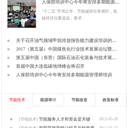
人保部培训中心今年将安排多期能源管理师培训
“十二五”开局之年，节能减排任务艰巨，低
碳经济任重道远，要求...
关于召开油气领域甲烷排放报告能力建设培训的通知
2017（第五届）中国煤焦化行业技术发展论坛暨首届焦炉煤气高效综合利用研讨会
第五届中国（东营）国际石油石化装备与技术展览会拉开序幕
首届中国大连低碳地球峰会将召开
人保部培训中心今年将安排多期能源管理师培训
节能技术
能源审计
节能改造
政策标准
节能服务人才和资金是关键
2013-05-28
[节电技术]
2012-03-22