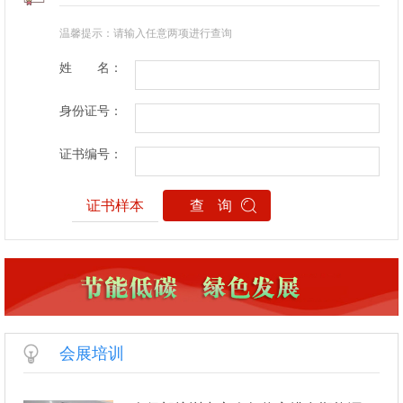
温馨提示：请输入任意两项进行查询
姓
名：
身份证号：
证书编号：
证书样本
查询
会展培训