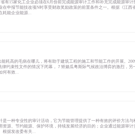
西省有15家化工企业必须在6月份前完成能源审计工作和补充完成能源审计
业在申报节能技改项N时享受财政奖励政策的前置条件之一。根据《江西
能企业能源...
能耗高的毛病在哪儿，将有助于建筑工程的施工和节能工作的开展。2009
何法律约束性文件的情况下闭幕，７矫嫱瓜粤斯际气候政治博弈的激烈，另
有效...
计是一种专业性的审计活动，它为节能管理提供了一种有效的评价方法与
用资源、节约能源、保护环境，持续发展经济的目的；企业通过能源审计
根据发改委有关...