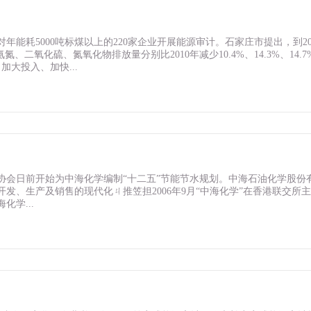
能耗5000吨标煤以上的220家企业开展能源审计。石家庄市提出，到20
、二氧化硫、氮氧化物排放量分别比2010年减少10.4%、14.3%、14.7
加大投入、加快...
协会日前开始为中海化学编制“十二五”节能节水规划。中海石油化学股份
发、生产及销售的现代化ㄐ推笠担2006年9月“中海化学”在香港联交所
化学...