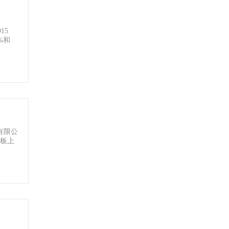
15
%和
有限公
主板上