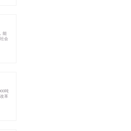
，能
济社会
00吨
展改革