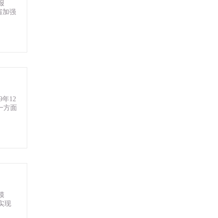
报
省加强
年12
一方面
模
实现