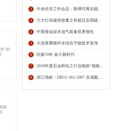
中央经济工作会议：新增可再生能源和原料用能不纳入能源消费总量控制
2
六大行业碳排放量之和超过全国碳排放总量74% 协同行动，六大行业协会按下碳排放管理员人才培育“启动键”
3
中国海油深水油气装备世界领先
4
大连泉腾循环水综合节能技术宣传
5
作”的
了
壮丽70年 奋斗新时代
6
2018年度石油和化工行业能效“领跑者”发布
7
浙江地标：DB33/ 661-2007 合成氨（大型）单位综合能耗限额及计算方法
8
低碳
同