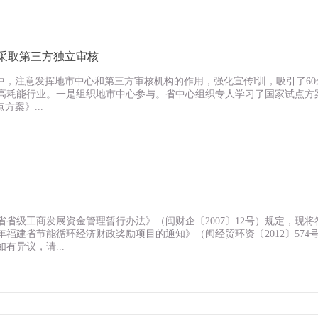
中采取第三方独立审核
中，注意发挥地市中心和第三方审核机构的作用，强化宣传l训，吸引了60
高耗能行业。一是组织地市中心参与。省中心组织专人学习了国家试点方
案》...
省省级工商发展资金管理暂行办法》（闽财企〔2007〕12号）规定，现将
年福建省节能循环经济财政奖励项目的通知》（闽经贸环资〔2012〕574
有异议，请...