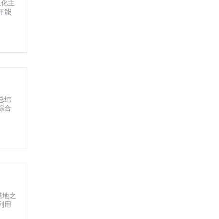
息化主
年能
总结
综合
基地之
利用