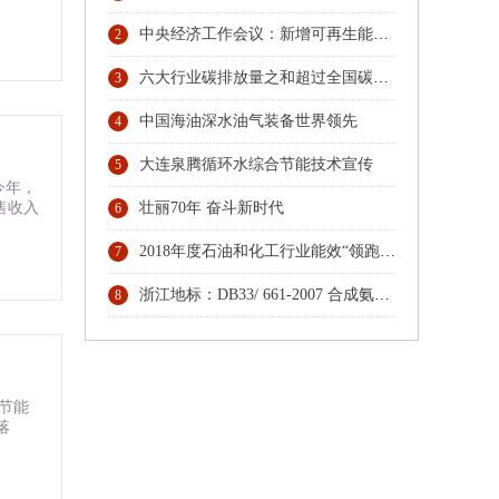
中央经济工作会议：新增可再生能源和原料用能不纳入能源消费总量控制
2
六大行业碳排放量之和超过全国碳排放总量74% 协同行动，六大行业协会按下碳排放管理员人才培育“启动键”
3
中国海油深水油气装备世界领先
4
大连泉腾循环水综合节能技术宣传
5
今年，
售收入
壮丽70年 奋斗新时代
6
2018年度石油和化工行业能效“领跑者”发布
7
浙江地标：DB33/ 661-2007 合成氨（大型）单位综合能耗限额及计算方法
8
、节能
落