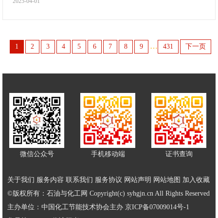
2025-04-01
…
1
2
3
4
5
6
7
8
9
431
下一页
微信公众号
手机移动端
证书查询
关于我们
服务内容
联系我们
服务协议
网站声明
网站地图
加入收藏
©版权所有：石油与化工网 Copyright(c) syhgjn.cn All Rights Reserved
主办单位：中国化工节能技术协会主办
京ICP备07009014号-1